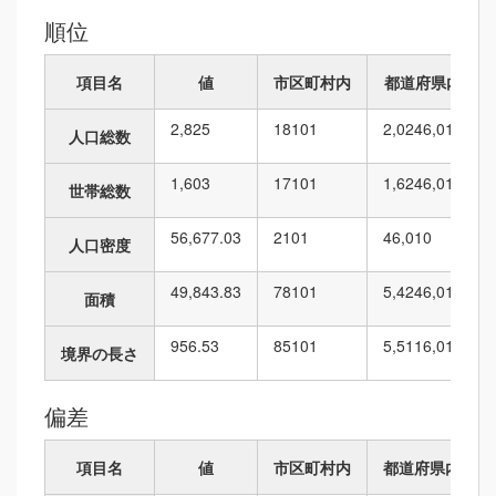
順位
項目名
値
市区町村内
都道府県内
2,825
18
101
2,024
6,010
人口総数
1,603
17
101
1,624
6,010
世帯総数
56,677.03
2
101
4
6,010
人口密度
49,843.83
78
101
5,424
6,010
面積
956.53
85
101
5,511
6,010
境界の長さ
偏差
項目名
値
市区町村内
都道府県内