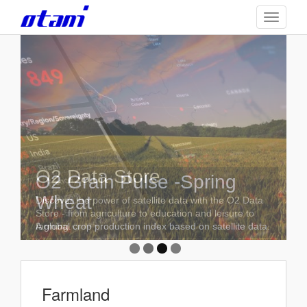
Skip
TOGGLE
to
main
content
O2 Data Store
GEEO Analytics
O2 Grain Pulse -Spring
O2 Farmland
Wheat
Discover the power of satellite data with the O2 Data
High-Tech Analysis Assists Your Business
Global Farmland Monitoring. - Offering easy-access to
Store - from agriculture to education and leisure to
Development. -予測エンジンは様々な予測に対応しま
data for all professionals.
farming.
A global crop production index based on satellite data.
す。
Farmland