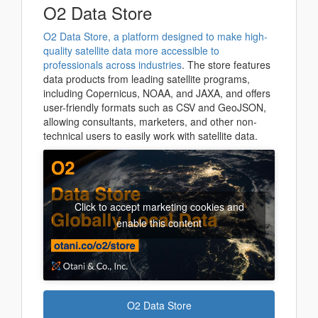
O2 Data Store
O2 Data Store, a platform designed to make high-
quality satellite data more accessible to
professionals across industries
. The store features
data products from leading satellite programs,
including Copernicus, NOAA, and JAXA, and offers
user-friendly formats such as CSV and GeoJSON,
allowing consultants, marketers, and other non-
technical users to easily work with satellite data.
Click to accept marketing cookies and
enable this content
O2 Data Store