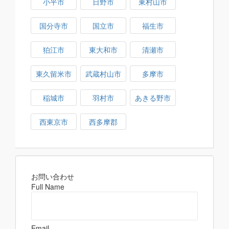
小平市
日野市
東村山市
国分寺市
国立市
福生市
狛江市
東大和市
清瀬市
東久留米市
武蔵村山市
多摩市
稲城市
羽村市
あきる野市
西東京市
西多摩郡
お問い合わせ
Full Name
Email