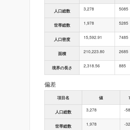
3,278
50
85
人口総数
1,978
52
85
世帯総数
15,592.91
74
85
人口密度
210,223.80
26
85
面積
2,318.56
8
85
境界の長さ
偏差
項目名
値
3,278
-5
人口総数
1,978
-3
世帯総数