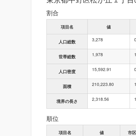
割合
項目名
値
3,278
人口総数
1,978
世帯総数
15,592.91
人口密度
210,223.80
面積
2,318.56
境界の長さ
順位
項目名
値
市