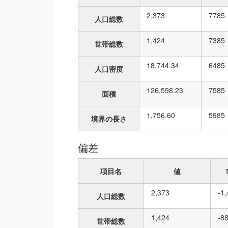
2,373
77
85
人口総数
1,424
73
85
世帯総数
18,744.34
64
85
人口密度
126,598.23
75
85
面積
1,756.60
59
85
境界の長さ
偏差
項目名
値
2,373
-1
人口総数
1,424
-8
世帯総数