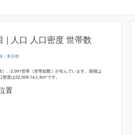
| 人口 人口密度 世帯数
・
報
東京都
数）、2,091世帯（世帯総数）が住んでいます。面積は
密度は22,008.14人/km²です。
位置