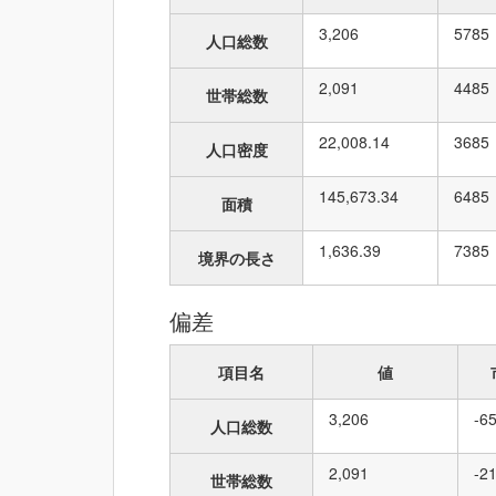
3,206
57
85
人口総数
2,091
44
85
世帯総数
22,008.14
36
85
人口密度
145,673.34
64
85
面積
1,636.39
73
85
境界の長さ
偏差
項目名
値
3,206
-6
人口総数
2,091
-2
世帯総数