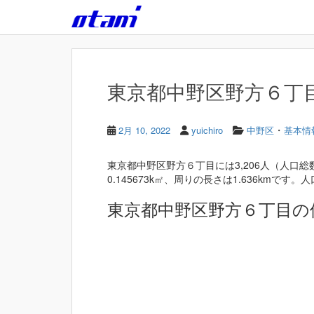
Skip to main content
東京都中野区野方６丁目 
・
2月 10, 2022
yuichiro
中野区
基本情
東京都中野区野方６丁目には3,206人（人口総
0.145673k㎡、周りの長さは1.636kmです。人口
東京都中野区野方６丁目の