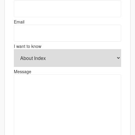
ー
シ
ョ
Email
ン
I want to know
Message