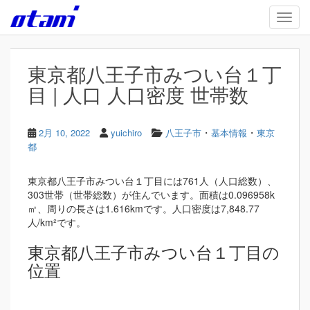
Skip to main content
TOGG
東京都八王子市みつい台１丁
目 | 人口 人口密度 世帯数
・
・
2月 10, 2022
yuichiro
八王子市
基本情報
東京
都
東京都八王子市みつい台１丁目には761人（人口総数）、
303世帯（世帯総数）が住んでいます。面積は0.096958k
㎡、周りの長さは1.616kmです。人口密度は7,848.77
人/km²です。
東京都八王子市みつい台１丁目の
位置