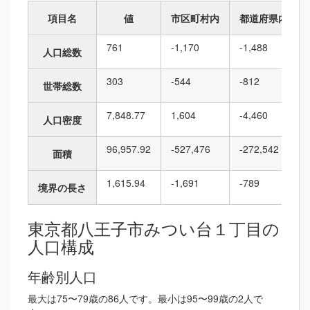
項目名
値
市区町村内
都道府県内
761
-1,170
-1,488
人口総数
303
-544
-812
世帯総数
7,848.77
1,604
-4,460
人口密度
96,957.92
-527,476
-272,542
面積
1,615.94
-1,691
-789
境界の長さ
東京都八王子市みつい台１丁目の
人口構成
年齢別人口
最大は75〜79歳の86人です。最小は95〜99歳の2人で