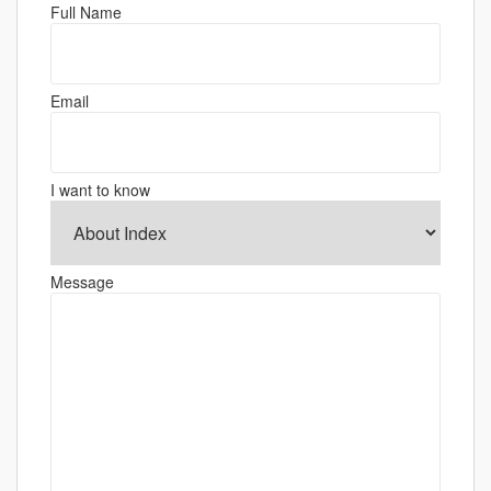
Full Name
ー
シ
ョ
Email
ン
I want to know
Message