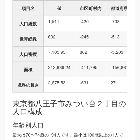
項目名
値
市区町村内
都道府県内
1,511
-420
-738
人口総数
602
-245
-513
世帯総数
7,105.93
862
-5,203
人口密度
212,639.24
-411,795
-156,861
面積
2,675.53
-631
271
境界の長さ
東京都八王子市みつい台２丁目の
人口構成
年齢別人口
最大は70〜74歳の194人です。最小は100歳以上の1人で