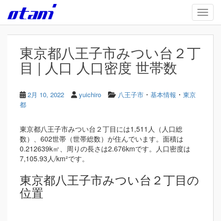
Skip to main content
TOGG
東京都八王子市みつい台２丁
目 | 人口 人口密度 世帯数
・
・
2月 10, 2022
yuichiro
八王子市
基本情報
東京
都
東京都八王子市みつい台２丁目には1,511人（人口総
数）、602世帯（世帯総数）が住んでいます。面積は
0.212639k㎡、周りの長さは2.676kmです。人口密度は
7,105.93人/km²です。
東京都八王子市みつい台２丁目の
位置