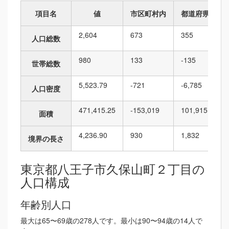
項目名
値
市区町村内
都道府県内
2,604
673
355
人口総数
980
133
-135
世帯総数
5,523.79
-721
-6,785
人口密度
471,415.25
-153,019
101,915
面積
4,236.90
930
1,832
境界の長さ
東京都八王子市久保山町２丁目の
人口構成
年齢別人口
最大は65〜69歳の278人です。最小は90〜94歳の14人で