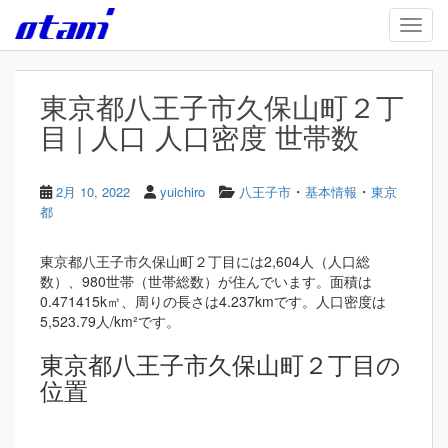
Skip to main content
TOGG
東京都八王子市久保山町２丁
目 | 人口 人口密度 世帯数
・
・
2月 10, 2022
yuichiro
八王子市
基本情報
東京
都
東京都八王子市久保山町２丁目には2,604人（人口総
数）、980世帯（世帯総数）が住んでいます。面積は
0.471415k㎡、周りの長さは4.237kmです。人口密度は
5,523.79人/km²です。
東京都八王子市久保山町２丁目の
位置