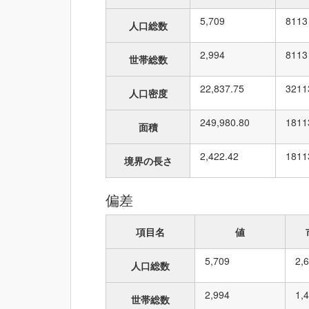
5,709
8
113
人口総数
2,994
8
113
世帯総数
22,837.75
32
11
人口密度
249,980.80
18
11
面積
2,422.42
18
11
境界の長さ
偏差
項目名
値
5,709
2,
人口総数
2,994
1,
世帯総数