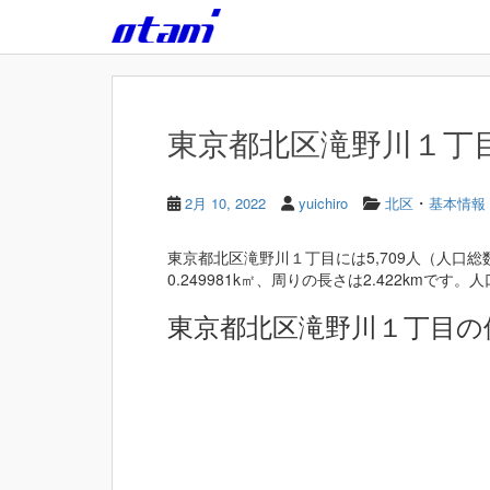
Skip to main content
東京都北区滝野川１丁目 
・
2月 10, 2022
yuichiro
北区
基本情報
東京都北区滝野川１丁目には5,709人（人口総
0.249981k㎡、周りの長さは2.422kmです。人口
東京都北区滝野川１丁目の