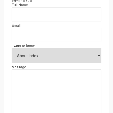
ゲ
Full Name
ー
シ
ョ
Email
ン
I want to know
Message