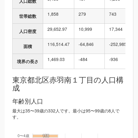
人口総数
1,858
279
743
世帯総数
29,652.97
10,999
17,344
人口密度
116,514.47
-64,846
-252,985
面積
1,469.03
-484
-936
境界の長さ
東京都北区赤羽南１丁目の人口構
成
年齢別人口
最大は35〜39歳の332人です。最小は95〜99歳の8人で
す。