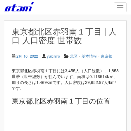
Skip to main content
TOGG
東京都北区赤羽南１丁目 | 人
口 人口密度 世帯数
・
・
2月 10, 2022
yuichiro
北区
基本情報
東京都
東京都北区赤羽南１丁目には3,455人（人口総数）、1,858
世帯（世帯総数）が住んでいます。面積は0.116514k㎡、
周りの長さは1.469kmです。人口密度は29,652.97人/km²
です。
東京都北区赤羽南１丁目の位置