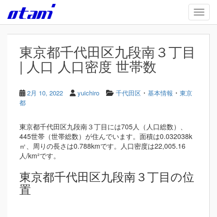
Skip to main content
TOGG
東京都千代田区九段南３丁目
| 人口 人口密度 世帯数
・
・
2月 10, 2022
yuichiro
千代田区
基本情報
東京
都
東京都千代田区九段南３丁目には705人（人口総数）、
445世帯（世帯総数）が住んでいます。面積は0.032038k
㎡、周りの長さは0.788kmです。人口密度は22,005.16
人/km²です。
東京都千代田区九段南３丁目の位
置