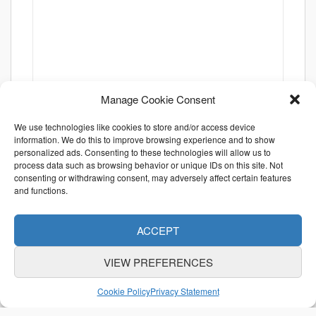
Manage Cookie Consent
We use technologies like cookies to store and/or access device
information. We do this to improve browsing experience and to show
personalized ads. Consenting to these technologies will allow us to
process data such as browsing behavior or unique IDs on this site. Not
consenting or withdrawing consent, may adversely affect certain features
and functions.
ACCEPT
VIEW PREFERENCES
ABOUT US
CONTACT US
利用規約
Cookie Policy
Privacy Statement
特定商取引法に関する表示
個人情報保護方針