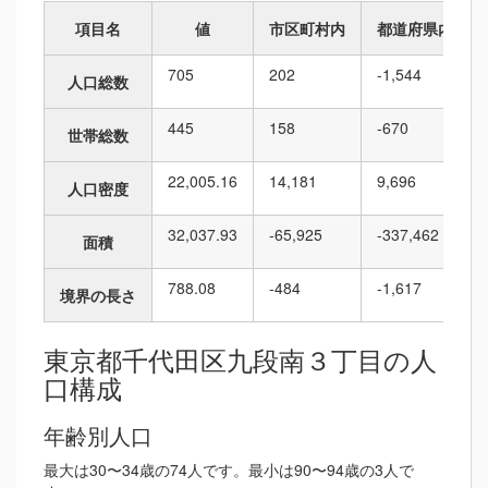
項目名
値
市区町村内
都道府県内
705
202
-1,544
人口総数
445
158
-670
世帯総数
22,005.16
14,181
9,696
人口密度
32,037.93
-65,925
-337,462
面積
788.08
-484
-1,617
境界の長さ
東京都千代田区九段南３丁目の人
口構成
年齢別人口
最大は30〜34歳の74人です。最小は90〜94歳の3人で