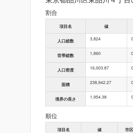
割合
項目名
値
3,824
人口総数
1,860
世帯総数
16,003.87
人口密度
238,942.27
面積
1,954.38
境界の長さ
順位
項目名
値
市