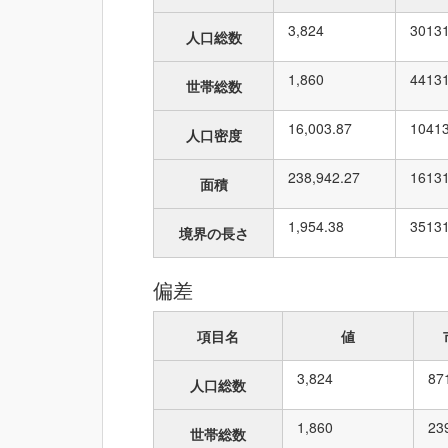
3,824
30
13
人口総数
1,860
44
13
世帯総数
16,003.87
104
1
人口密度
238,942.27
16
13
面積
1,954.38
35
13
境界の長さ
偏差
項目名
値
3,824
87
人口総数
1,860
23
世帯総数