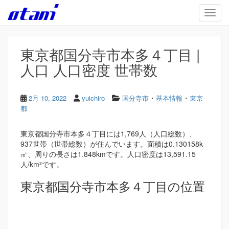
Skip to main content
TOGG
東京都国分寺市本多４丁目 |
人口 人口密度 世帯数
・
・
2月 10, 2022
yuichiro
国分寺市
基本情報
東京
都
東京都国分寺市本多４丁目には1,769人（人口総数）、
937世帯（世帯総数）が住んでいます。面積は0.130158k
㎡、周りの長さは1.848kmです。人口密度は13,591.15
人/km²です。
東京都国分寺市本多４丁目の位置