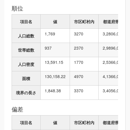
順位
項目名
値
市区町村内
都道府県内
1,769
32
70
3,280
6,010
人口総数
937
23
70
2,989
6,010
世帯総数
13,591.15
17
70
2,536
6,010
人口密度
130,158.22
49
70
4,136
6,010
面積
1,848.38
33
70
3,405
6,010
境界の長さ
偏差
項目名
値
市区町村内
都道府県内