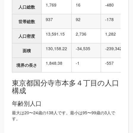
1,769
16
-480
人口総数
937
92
-178
世帯総数
13,591.15
2,736
1,282
人口密度
130,158.22
-34,535
-239,342
面積
1,848.38
-1
-557
境界の長さ
東京都国分寺市本多４丁目の人口
構成
年齢別人口
最大は20〜24歳の138人です。最小は95〜99歳の3人で
す。