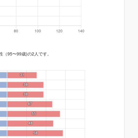
性（95〜99歳)の2人です。