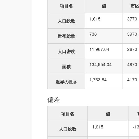
項目名
値
市
1,615
37
70
人口総数
736
39
70
世帯総数
11,967.04
26
70
人口密度
134,954.04
48
70
面積
1,763.84
41
70
境界の長さ
偏差
項目名
値
1,615
-1
人口総数