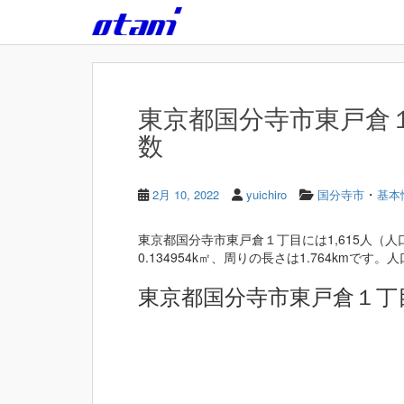
Skip to main content
東京都国分寺市東戸倉１丁
数
・
2月 10, 2022
yuichiro
国分寺市
基本
東京都国分寺市東戸倉１丁目には1,615人（
0.134954k㎡、周りの長さは1.764kmです。人口
東京都国分寺市東戸倉１丁