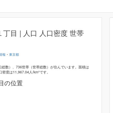
目 | 人口 人口密度 世帯
・
情報
東京都
人口総数）、736世帯（世帯総数）が住んでいます。面積は
密度は11,967.04人/km²です。
目の位置