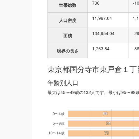
736
-1
世帯総数
11,967.04
1,
人口密度
134,954.04
-2
面積
1,763.84
-8
境界の長さ
東京都国分寺市東戸倉１丁
年齢別人口
最大は45〜49歳の132人です。最小は95〜99