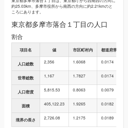
東京都多摩市落合１丁目は、東京都庁から西南西の方向に
約25.03km、多摩市役所から南西の方向に約2.21kmのと
ころにあります。
東京都多摩市落合１丁目の人口
割合
項目名
値
市区町村内
都道府県内
2,356
1.6068
0.0174
人口総数
1,167
1.7827
0.0174
世帯総数
5,815.53
0.8063
0.0079
人口密度
405,122.23
1.9265
0.0182
面積
2,726.08
1.2175
0.0189
境界の長さ