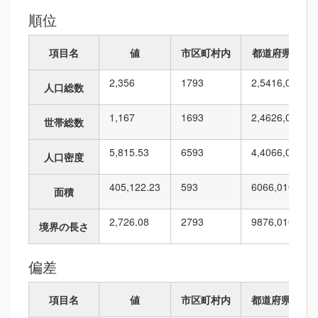
順位
項目名
値
市区町村内
都道府県内
2,356
17
93
2,541
6,010
人口総数
1,167
16
93
2,462
6,010
世帯総数
5,815.53
65
93
4,406
6,010
人口密度
405,122.23
5
93
606
6,010
面積
2,726.08
27
93
987
6,010
境界の長さ
偏差
項目名
値
市区町村内
都道府県内