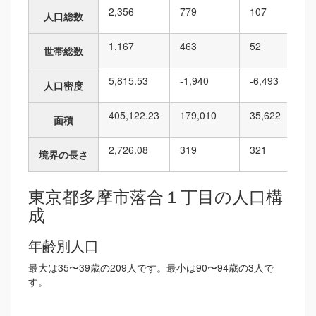
2,356
779
107
人口総数
1,167
463
52
世帯総数
5,815.53
-1,940
-6,493
人口密度
405,122.23
179,010
35,622
面積
2,726.08
319
321
境界の長さ
東京都多摩市落合１丁目の人口構
成
年齢別人口
最大は35〜39歳の209人です。最小は90〜94歳の3人で
す。