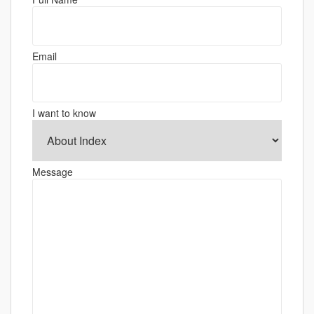
ー
シ
ョ
Email
ン
I want to know
Message