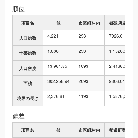
順位
項目名
値
市区町村内
都道府県内
4,221
2
93
792
6,010
人口総数
1,886
2
93
1,152
6,010
世帯総数
13,964.85
10
93
2,443
6,010
人口密度
302,258.94
20
93
980
6,010
面積
2,376.81
41
93
1,587
6,010
境界の長さ
偏差
項目名
値
市区町村内
都道府県内