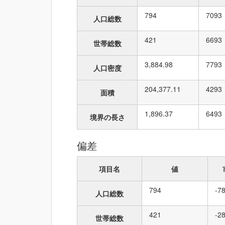
794
70
93
人口総数
421
66
93
世帯総数
3,884.98
77
93
人口密度
204,377.11
42
93
面積
1,896.37
64
93
境界の長さ
偏差
項目名
値
794
-7
人口総数
421
-2
世帯総数