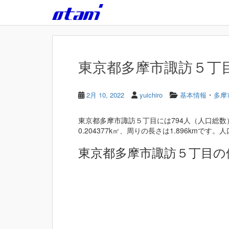
Skip to main content
東京都多摩市諏訪５丁目 
・
2月 10, 2022
yuichiro
基本情報
多摩
東京都多摩市諏訪５丁目には794人（人口総数
0.204377k㎡、周りの長さは1.896kmです。人口
東京都多摩市諏訪５丁目の