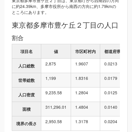
東京都多摩市豊ケ丘２丁目は、東京都庁から西南西の方向
に約24.39km、多摩市役所から南西の方向に約1.79kmの
ところにあります。
東京都多摩市豊ケ丘２丁目の人口
割合
項目名
値
市区町村内
都道府県内
2,875
1.9607
0.0213
人口総数
1,199
1.8316
0.0179
世帯総数
9,235.58
1.2804
0.0125
人口密度
311,296.01
1.4804
0.0140
面積
2,950.58
1.3178
0.0204
境界の長さ