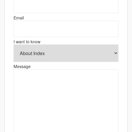
シ
ョ
Email
ン
I want to know
Message