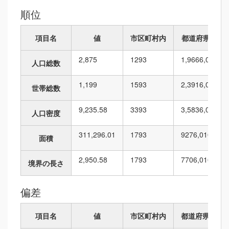
順位
項目名
値
市区町村内
都道府県内
2,875
12
93
1,966
6,010
人口総数
1,199
15
93
2,391
6,010
世帯総数
9,235.58
33
93
3,583
6,010
人口密度
311,296.01
17
93
927
6,010
面積
2,950.58
17
93
770
6,010
境界の長さ
偏差
項目名
値
市区町村内
都道府県内