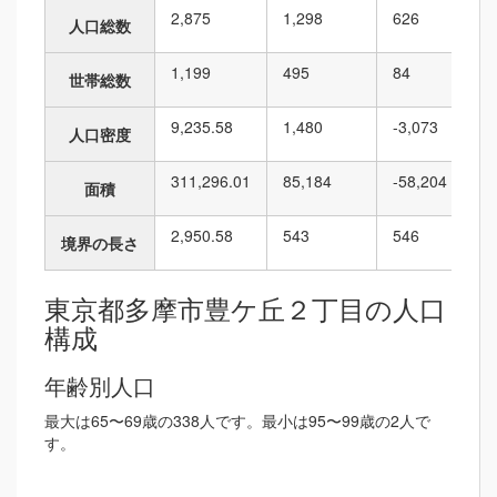
2,875
1,298
626
人口総数
1,199
495
84
世帯総数
9,235.58
1,480
-3,073
人口密度
311,296.01
85,184
-58,204
面積
2,950.58
543
546
境界の長さ
東京都多摩市豊ケ丘２丁目の人口
構成
年齢別人口
最大は65〜69歳の338人です。最小は95〜99歳の2人で
す。