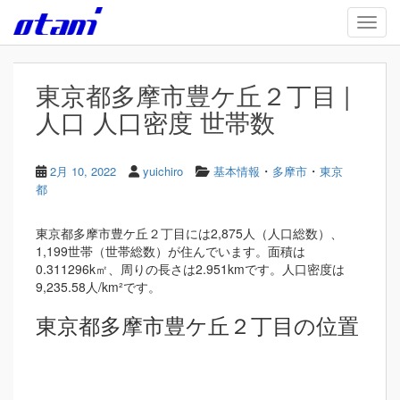
Skip to main content
TOGG
東京都多摩市豊ケ丘２丁目 |
人口 人口密度 世帯数
・
・
2月 10, 2022
yuichiro
基本情報
多摩市
東京
都
東京都多摩市豊ケ丘２丁目には2,875人（人口総数）、
1,199世帯（世帯総数）が住んでいます。面積は
0.311296k㎡、周りの長さは2.951kmです。人口密度は
9,235.58人/km²です。
東京都多摩市豊ケ丘２丁目の位置