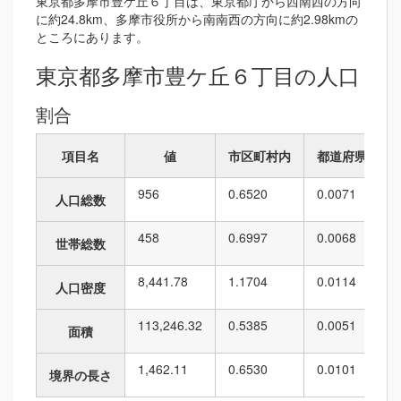
東京都多摩市豊ケ丘６丁目は、東京都庁から西南西の方向
に約24.8km、多摩市役所から南南西の方向に約2.98kmの
ところにあります。
東京都多摩市豊ケ丘６丁目の人口
割合
項目名
値
市区町村内
都道府県内
956
0.6520
0.0071
人口総数
458
0.6997
0.0068
世帯総数
8,441.78
1.1704
0.0114
人口密度
113,246.32
0.5385
0.0051
面積
1,462.11
0.6530
0.0101
境界の長さ