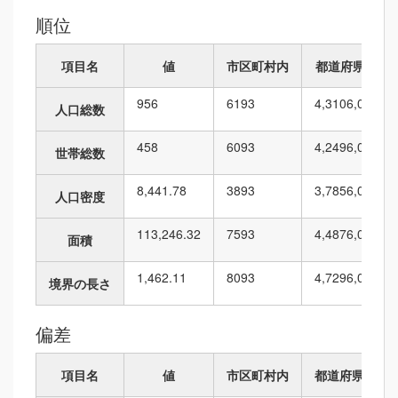
順位
項目名
値
市区町村内
都道府県内
956
61
93
4,310
6,010
人口総数
458
60
93
4,249
6,010
世帯総数
8,441.78
38
93
3,785
6,010
人口密度
113,246.32
75
93
4,487
6,010
面積
1,462.11
80
93
4,729
6,010
境界の長さ
偏差
項目名
値
市区町村内
都道府県内