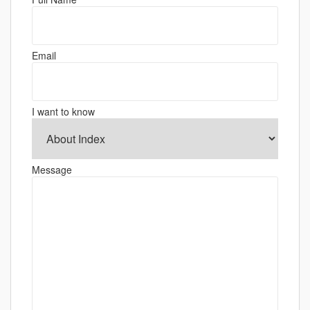
ー
シ
ョ
Email
ン
I want to know
Message