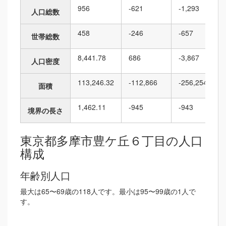
956
-621
-1,293
人口総数
458
-246
-657
世帯総数
8,441.78
686
-3,867
人口密度
113,246.32
-112,866
-256,254
面積
1,462.11
-945
-943
境界の長さ
東京都多摩市豊ケ丘６丁目の人口
構成
年齢別人口
最大は65〜69歳の118人です。最小は95〜99歳の1人で
す。