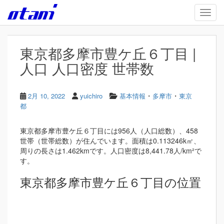
Skip to main content
TOGG
東京都多摩市豊ケ丘６丁目 |
人口 人口密度 世帯数
・
・
2月 10, 2022
yuichiro
基本情報
多摩市
東京
都
東京都多摩市豊ケ丘６丁目には956人（人口総数）、458
世帯（世帯総数）が住んでいます。面積は0.113246k㎡、
周りの長さは1.462kmです。人口密度は8,441.78人/km²で
す。
東京都多摩市豊ケ丘６丁目の位置