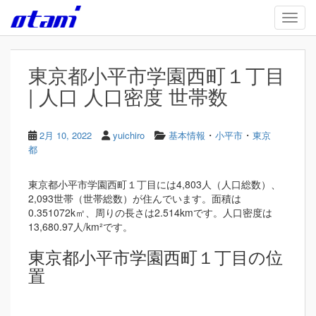
Skip to main content
TOGG
東京都小平市学園西町１丁目
| 人口 人口密度 世帯数
・
・
2月 10, 2022
yuichiro
基本情報
小平市
東京
都
東京都小平市学園西町１丁目には4,803人（人口総数）、
2,093世帯（世帯総数）が住んでいます。面積は
0.351072k㎡、周りの長さは2.514kmです。人口密度は
13,680.97人/km²です。
東京都小平市学園西町１丁目の位
置