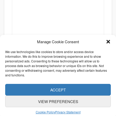
Manage Cookie Consent
We use technologies like cookies to store and/or access device
information. We do this to improve browsing experience and to show
personalized ads. Consenting to these technologies will allow us to
process data such as browsing behavior or unique IDs on this site. Not
consenting or withdrawing consent, may adversely affect certain features
and functions.
ACCEPT
VIEW PREFERENCES
ABOUT US
CONTACT US
利用規約
Cookie Policy
Privacy Statement
特定商取引法に関する表示
個人情報保護方針