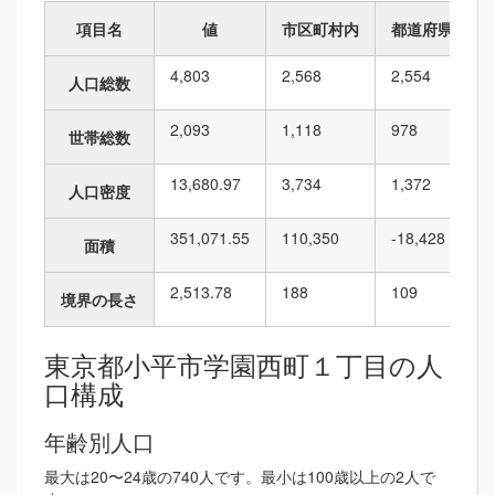
項目名
値
市区町村内
都道府県内
4,803
2,568
2,554
人口総数
2,093
1,118
978
世帯総数
13,680.97
3,734
1,372
人口密度
351,071.55
110,350
-18,428
面積
2,513.78
188
109
境界の長さ
東京都小平市学園西町１丁目の人
口構成
年齢別人口
最大は20〜24歳の740人です。最小は100歳以上の2人で