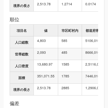
2,513.78
1.2714
0.0174
境界の長さ
順位
項目名
値
市区町村内
都道府県内
4,803
5
85
510
6,010
人口総数
2,093
4
85
866
6,010
世帯総数
13,680.97
15
85
2,511
6,010
人口密度
351,071.55
17
85
744
6,010
面積
2,513.78
28
85
1,290
6,010
境界の長さ
偏差