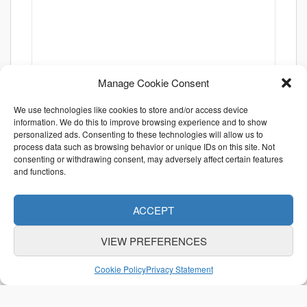
Manage Cookie Consent
We use technologies like cookies to store and/or access device
information. We do this to improve browsing experience and to show
personalized ads. Consenting to these technologies will allow us to
process data such as browsing behavior or unique IDs on this site. Not
consenting or withdrawing consent, may adversely affect certain features
and functions.
ACCEPT
VIEW PREFERENCES
ABOUT US
CONTACT US
利用規約
Cookie Policy
Privacy Statement
特定商取引法に関する表示
個人情報保護方針
© Otani & Co., Inc.