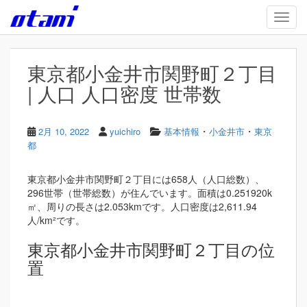
Skip to main content
TOGG
東京都小金井市関野町２丁目
| 人口 人口密度 世帯数
・
・
2月 10, 2022
yuichiro
基本情報
小金井市
東京
都
東京都小金井市関野町２丁目には658人（人口総数）、
296世帯（世帯総数）が住んでいます。面積は0.251920k
㎡、周りの長さは2.053kmです。人口密度は2,611.94
人/km²です。
東京都小金井市関野町２丁目の位
置