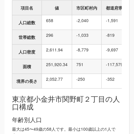
項目名
値
市区町村内
都道府県内
658
-2,040
-1,591
人口総数
296
-1,033
-819
世帯総数
2,611.94
-8,779
-9,697
人口密度
251,920.34
751
-117,579
面積
2,052.77
-250
-352
境界の長さ
東京都小金井市関野町２丁目の人
口構成
年齢別人口
最大は45〜49歳の58人です。最小は100歳以上の1人で