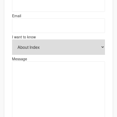
シ
ョ
Email
ン
I want to know
Message