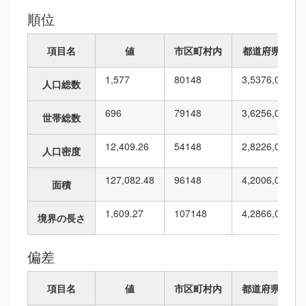
順位
項目名
値
市区町村内
都道府県内
1,577
80
148
3,537
6,010
人口総数
696
79
148
3,625
6,010
世帯総数
12,409.26
54
148
2,822
6,010
人口密度
127,082.48
96
148
4,200
6,010
面積
1,609.27
107
148
4,286
6,010
境界の長さ
偏差
項目名
値
市区町村内
都道府県内