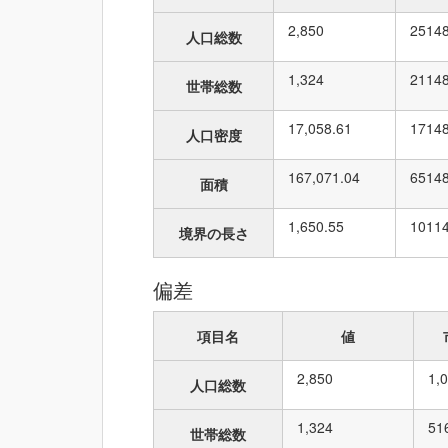
2,850
25
14
人口総数
1,324
21
14
世帯総数
17,058.61
17
14
人口密度
167,071.04
65
14
面積
1,650.55
101
1
境界の長さ
偏差
項目名
値
2,850
1,
人口総数
1,324
51
世帯総数