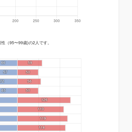
性（95〜99歳)の2人です。