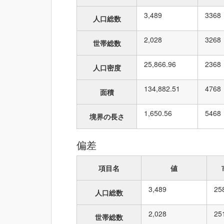
3,489
33
68
人口総数
2,028
32
68
世帯総数
25,866.96
23
68
人口密度
134,882.51
47
68
面積
1,650.56
54
68
境界の長さ
偏差
項目名
値
3,489
25
人口総数
2,028
25
世帯総数