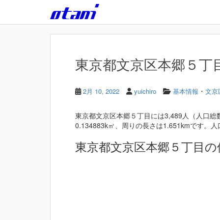
Skip to main content
東京都文京区本郷５丁目 
・
2月 10, 2022
yuichiro
基本情報
文京
東京都文京区本郷５丁目には3,489人（人口総
0.134883k㎡、周りの長さは1.651kmです。人口
東京都文京区本郷５丁目の