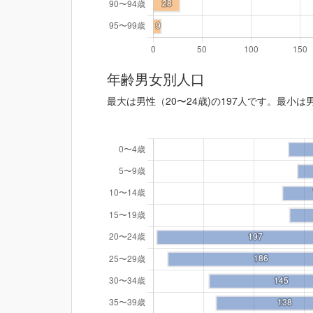
年齢男女別人口
最大は男性（20〜24歳)の197人です。最小は男