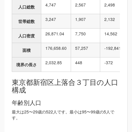
4,747
2,567
2,498
人口総数
3,247
1,907
2,132
世帯総数
26,871.04
7,750
14,562
人口密度
176,658.60
57,257
-192,841
面積
2,032.85
448
-372
境界の長さ
東京都新宿区上落合３丁目の人口
構成
年齢別人口
最大は25〜29歳の522人です。最小は95〜99歳の5人で
す。