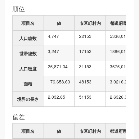
順位
項目名
値
市区町村内
都道府県内
4,747
22
153
533
6,010
人口総数
3,247
17
153
188
6,010
世帯総数
26,871.04
31
153
367
6,010
人口密度
176,658.60
48
153
3,021
6,010
面積
2,032.85
51
153
2,632
6,010
境界の長さ
偏差
項目名
値
市区町村内
都道府県内