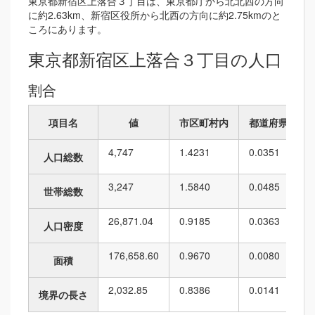
東京都新宿区上落合３丁目は、東京都庁から北北西の方向
に約2.63km、新宿区役所から北西の方向に約2.75kmのと
ころにあります。
東京都新宿区上落合３丁目の人口
割合
項目名
値
市区町村内
都道府県内
4,747
1.4231
0.0351
人口総数
3,247
1.5840
0.0485
世帯総数
26,871.04
0.9185
0.0363
人口密度
176,658.60
0.9670
0.0080
面積
2,032.85
0.8386
0.0141
境界の長さ