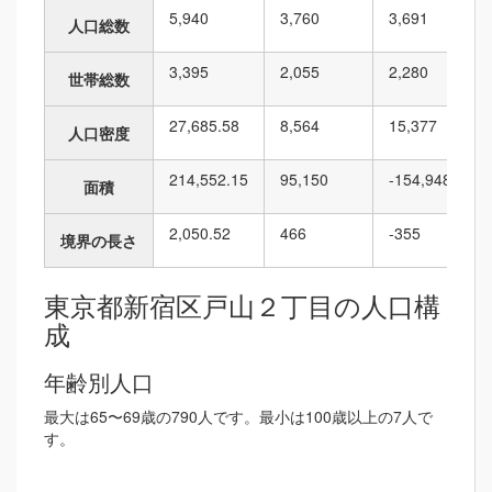
5,940
3,760
3,691
人口総数
3,395
2,055
2,280
世帯総数
27,685.58
8,564
15,377
人口密度
214,552.15
95,150
-154,948
面積
2,050.52
466
-355
境界の長さ
東京都新宿区戸山２丁目の人口構
成
年齢別人口
最大は65〜69歳の790人です。最小は100歳以上の7人で
す。