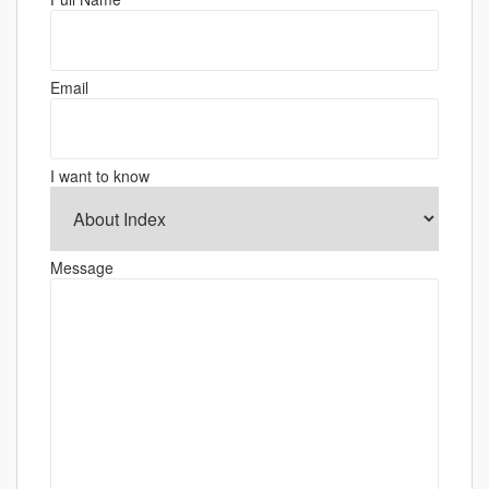
ー
シ
ョ
Email
ン
I want to know
Message