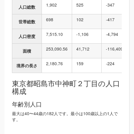
1,902
525
-347
人口総数
698
102
-417
世帯総数
7,515.10
-1,106
-4,794
人口密度
253,090.56
41,712
-116,409
面積
2,180.76
159
-224
境界の長さ
東京都昭島市中神町２丁目の人口
構成
年齢別人口
最大は40〜44歳の182人です。最小は100歳以上の1人で
す。