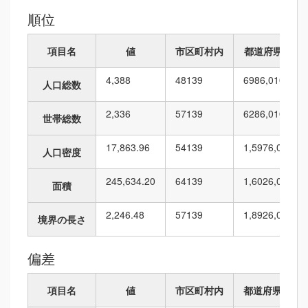
順位
項目名
値
市区町村内
都道府県内
4,388
48
139
698
6,010
人口総数
2,336
57
139
628
6,010
世帯総数
17,863.96
54
139
1,597
6,010
人口密度
245,634.20
64
139
1,602
6,010
面積
2,246.48
57
139
1,892
6,010
境界の長さ
偏差
項目名
値
市区町村内
都道府県内