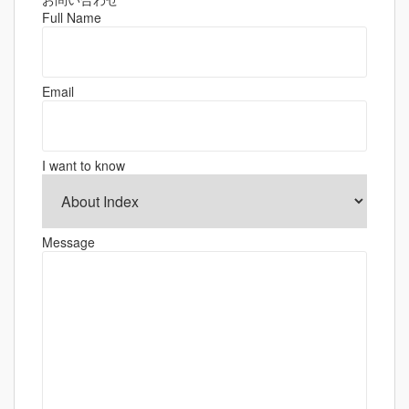
ゲ
Full Name
ー
シ
ョ
Email
ン
I want to know
Message