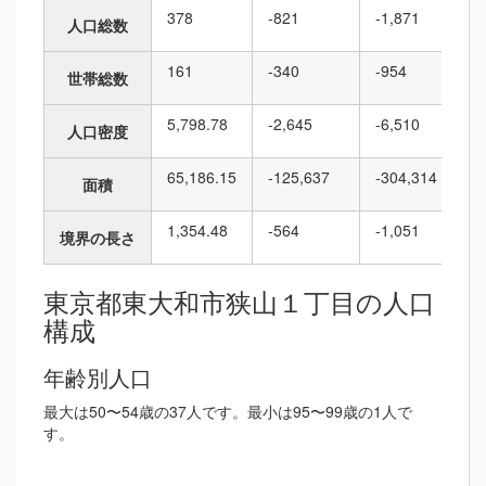
378
-821
-1,871
人口総数
161
-340
-954
世帯総数
5,798.78
-2,645
-6,510
人口密度
65,186.15
-125,637
-304,314
面積
1,354.48
-564
-1,051
境界の長さ
東京都東大和市狭山１丁目の人口
構成
年齢別人口
最大は50〜54歳の37人です。最小は95〜99歳の1人で
す。