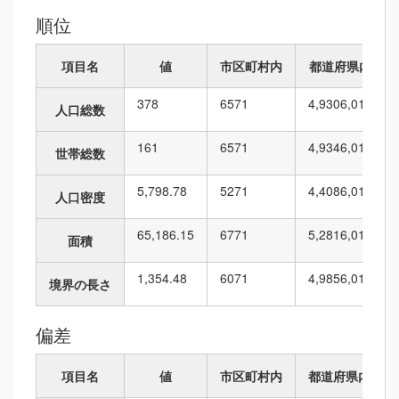
順位
項目名
値
市区町村内
都道府県内
378
65
71
4,930
6,010
人口総数
161
65
71
4,934
6,010
世帯総数
5,798.78
52
71
4,408
6,010
人口密度
65,186.15
67
71
5,281
6,010
面積
1,354.48
60
71
4,985
6,010
境界の長さ
偏差
項目名
値
市区町村内
都道府県内