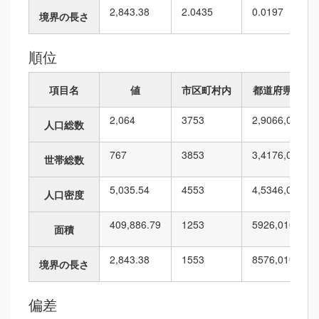
2,843.38
2.0435
0.0197
境界の長さ
順位
項目名
値
市区町村内
都道府県内
2,064
37
53
2,906
6,010
人口総数
767
38
53
3,417
6,010
世帯総数
5,035.54
45
53
4,534
6,010
人口密度
409,886.79
12
53
592
6,010
面積
2,843.38
15
53
857
6,010
境界の長さ
偏差