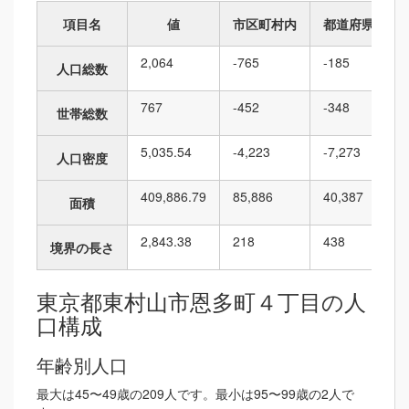
項目名
値
市区町村内
都道府県内
2,064
-765
-185
人口総数
767
-452
-348
世帯総数
5,035.54
-4,223
-7,273
人口密度
409,886.79
85,886
40,387
面積
2,843.38
218
438
境界の長さ
東京都東村山市恩多町４丁目の人
口構成
年齢別人口
最大は45〜49歳の209人です。最小は95〜99歳の2人で