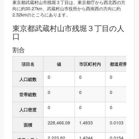
東京都武蔵村山市残堀３丁目は、東京都庁から西北西の方
向に約30.27km、武蔵村山市役所から西南西の方向に約
2.32kmのところにあります。
東京都武蔵村山市残堀３丁目の人
口
割合
項目名
値
市区町村内
都道府県内
0
0
0
人口総数
0
0
0
世帯総数
0
0
0
人口密度
228,466.08
1.4833
0.0103
面積
2,223.82
1.4244
0.0154