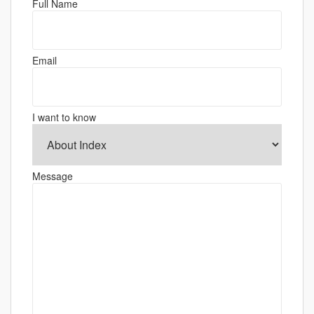
Full Name
ー
シ
ョ
Email
ン
I want to know
Message