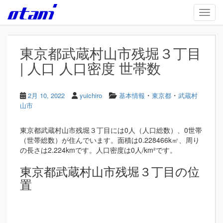
Skip to main content
TOGG
東京都武蔵村山市残堀３丁目
| 人口 人口密度 世帯数
・
・
2月 10, 2022
yuichiro
基本情報
東京都
武蔵村
山市
東京都武蔵村山市残堀３丁目には0人（人口総数）、0世帯
（世帯総数）が住んでいます。面積は0.228466k㎡、周り
の長さは2.224kmです。人口密度は0人/km²です。
東京都武蔵村山市残堀３丁目の位
置