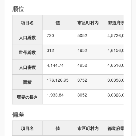
順位
項目名
値
市区町村内
都道府県内
730
50
52
4,572
6,010
人口総数
312
49
52
4,615
6,010
世帯総数
4,144.74
49
52
4,651
6,010
人口密度
176,126.95
37
52
3,035
6,010
面積
1,933.84
30
52
3,032
6,010
境界の長さ
偏差
項目名
値
市区町村内
都道府県内