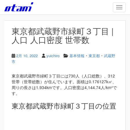
Skip to main content
TOGG
東京都武蔵野市緑町３丁目 |
人口 人口密度 世帯数
・
・
2月 10, 2022
yuichiro
基本情報
東京都
武蔵野
市
東京都武蔵野市緑町３丁目には730人（人口総数）、312
世帯（世帯総数）が住んでいます。面積は0.176127k㎡、
周りの長さは1.934kmです。人口密度は4,144.74人/km²で
す。
東京都武蔵野市緑町３丁目の位置