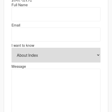
ゲ
Full Name
ー
シ
ョ
Email
ン
I want to know
Message