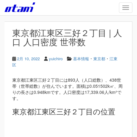
Skip to main content
TOGG
東京都江東区三好２丁目 | 人
口 人口密度 世帯数
・
・
2月 10, 2022
yuichiro
基本情報
東京都
江東
区
東京都江東区三好２丁目には893人（人口総数）、438世
帯（世帯総数）が住んでいます。面積は0.051502k㎡、周
りの長さは0.948kmです。人口密度は17,339.06人/km²で
す。
東京都江東区三好２丁目の位置