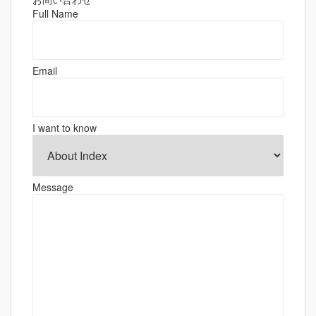
ゲ
Full Name
ー
シ
ョ
Email
ン
I want to know
Message