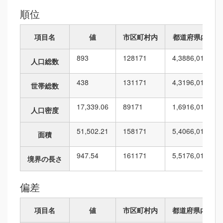
順位
項目名
値
市区町村内
都道府県内
893
128
171
4,388
6,010
人口総数
438
131
171
4,319
6,010
世帯総数
17,339.06
89
171
1,691
6,010
人口密度
51,502.21
158
171
5,406
6,010
面積
947.54
161
171
5,517
6,010
境界の長さ
偏差
項目名
値
市区町村内
都道府県内