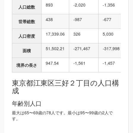
893
-2,020
-1,356
人口総数
438
-987
-677
世帯総数
17,339.06
326
5,030
人口密度
51,502.21
-271,467
-317,998
面積
947.54
-1,561
-1,457
境界の長さ
東京都江東区三好２丁目の人口構
成
年齢別人口
最大は65〜69歳の78人です。最小は95〜99歳の2人で
す。