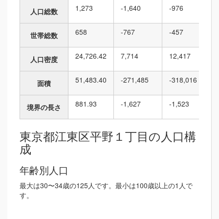
1,273
-1,640
-976
人口総数
658
-767
-457
世帯総数
24,726.42
7,714
12,417
人口密度
51,483.40
-271,485
-318,016
面積
881.93
-1,627
-1,523
境界の長さ
東京都江東区平野１丁目の人口構
成
年齢別人口
最大は30〜34歳の125人です。最小は100歳以上の1人で
す。