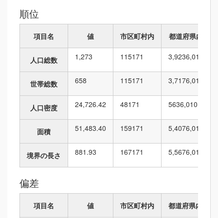
順位
項目名
値
市区町村内
都道府県内
1,273
115
171
3,923
6,010
人口総数
658
115
171
3,717
6,010
世帯総数
24,726.42
48
171
563
6,010
人口密度
51,483.40
159
171
5,407
6,010
面積
881.93
167
171
5,567
6,010
境界の長さ
偏差
項目名
値
市区町村内
都道府県内