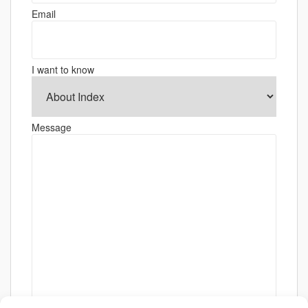
ョ
Email
ン
I want to know
Message