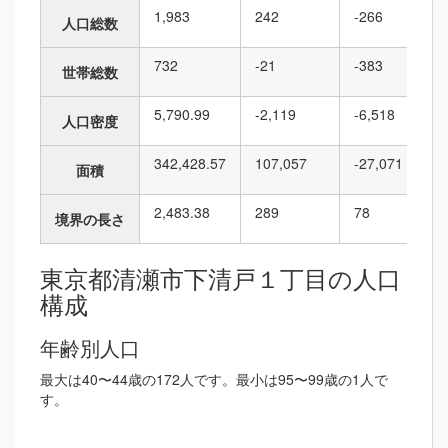
1,983
242
-266
人口総数
732
-21
-383
世帯総数
5,790.99
-2,119
-6,518
人口密度
342,428.57
107,057
-27,071
面積
2,483.38
289
78
境界の長さ
東京都清瀬市下清戸１丁目の人口
構成
年齢別人口
最大は40〜44歳の172人です。最小は95〜99歳の1人で
す。