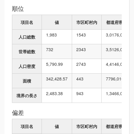
順位
項目名
値
市区町村内
都道府県内
1,983
15
43
3,017
6,010
人口総数
732
23
43
3,512
6,010
世帯総数
5,790.99
27
43
4,414
6,010
人口密度
342,428.57
4
43
779
6,010
面積
2,483.38
9
43
1,346
6,010
境界の長さ
偏差
項目名
値
市区町村内
都道府県内