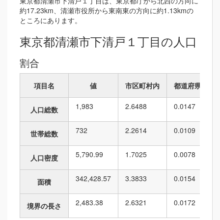
東京都清瀬市下清戸１丁目は、東京都庁から北西の方向に
約17.23km、清瀬市役所から東南東の方向に約1.13kmの
ところにあります。
東京都清瀬市下清戸１丁目の人口
割合
項目名
値
市区町村内
都道府県内
1,983
2.6488
0.0147
人口総数
732
2.2614
0.0109
世帯総数
5,790.99
1.7025
0.0078
人口密度
342,428.57
3.3833
0.0154
面積
2,483.38
2.6321
0.0172
境界の長さ