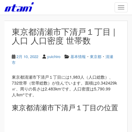
Skip to main content
TOGG
東京都清瀬市下清戸１丁目 |
人口 人口密度 世帯数
・
・
2月 10, 2022
yuichiro
基本情報
東京都
清瀬
市
東京都清瀬市下清戸１丁目には1,983人（人口総数）、
732世帯（世帯総数）が住んでいます。面積は0.342429k
㎡、周りの長さは2.483kmです。人口密度は5,790.99
人/km²です。
東京都清瀬市下清戸１丁目の位置