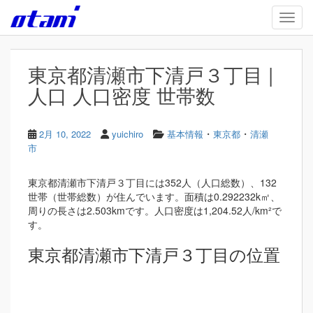
Skip to main content
TOGG
東京都清瀬市下清戸３丁目 |
人口 人口密度 世帯数
・
・
2月 10, 2022
yuichiro
基本情報
東京都
清瀬
市
東京都清瀬市下清戸３丁目には352人（人口総数）、132
世帯（世帯総数）が住んでいます。面積は0.292232k㎡、
周りの長さは2.503kmです。人口密度は1,204.52人/km²で
す。
東京都清瀬市下清戸３丁目の位置