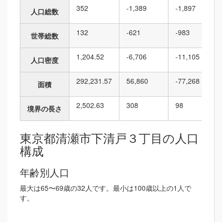
352
-1,389
-1,897
人口総数
132
-621
-983
世帯総数
1,204.52
-6,706
-11,105
人口密度
292,231.57
56,860
-77,268
面積
2,502.63
308
98
境界の長さ
東京都清瀬市下清戸３丁目の人口
構成
年齢別人口
最大は65〜69歳の32人です。最小は100歳以上の1人で
す。