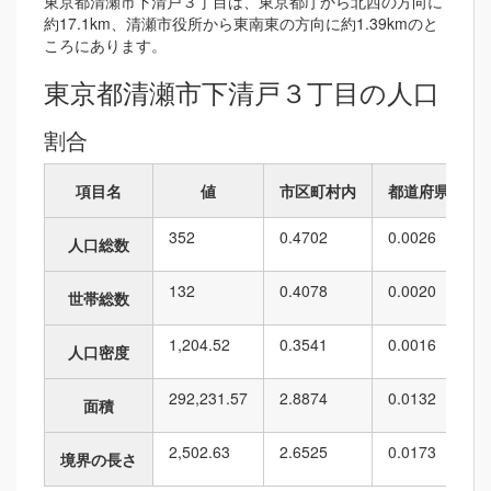
東京都清瀬市下清戸３丁目は、東京都庁から北西の方向に
約17.1km、清瀬市役所から東南東の方向に約1.39kmのと
ころにあります。
東京都清瀬市下清戸３丁目の人口
割合
項目名
値
市区町村内
都道府県内
352
0.4702
0.0026
人口総数
132
0.4078
0.0020
世帯総数
1,204.52
0.3541
0.0016
人口密度
292,231.57
2.8874
0.0132
面積
2,502.63
2.6525
0.0173
境界の長さ