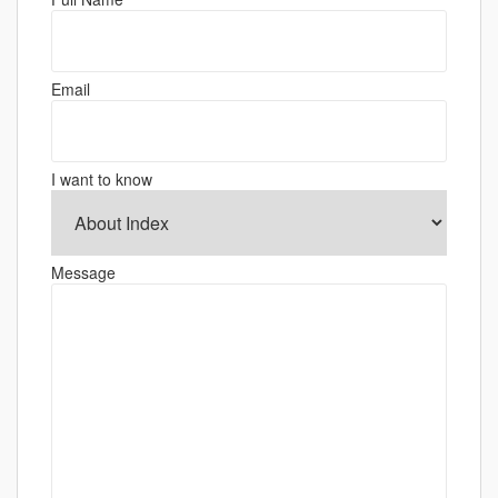
ー
シ
ョ
Email
ン
I want to know
Message