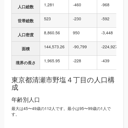
1,281
-460
-968
人口総数
523
-230
-592
世帯総数
8,860.56
950
-3,448
人口密度
144,573.26
-90,799
-224,927
面積
1,965.95
-228
-439
境界の長さ
東京都清瀬市野塩４丁目の人口構
成
年齢別人口
最大は45〜49歳の112人です。最小は95〜99歳の1人で
す。