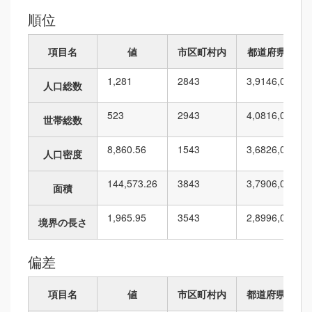
順位
項目名
値
市区町村内
都道府県内
1,281
28
43
3,914
6,010
人口総数
523
29
43
4,081
6,010
世帯総数
8,860.56
15
43
3,682
6,010
人口密度
144,573.26
38
43
3,790
6,010
面積
1,965.95
35
43
2,899
6,010
境界の長さ
偏差
項目名
値
市区町村内
都道府県内