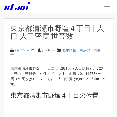
Skip to main content
TOGG
東京都清瀬市野塩４丁目 | 人
口 人口密度 世帯数
・
・
2月 10, 2022
yuichiro
基本情報
東京都
清瀬
市
東京都清瀬市野塩４丁目には1,281人（人口総数）、523
世帯（世帯総数）が住んでいます。面積は0.144573k㎡、
周りの長さは1.966kmです。人口密度は8,860.56人/km²で
す。
東京都清瀬市野塩４丁目の位置