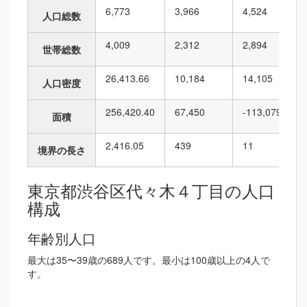
6,773
3,966
4,524
人口総数
4,009
2,312
2,894
世帯総数
26,413.66
10,184
14,105
人口密度
256,420.40
67,450
-113,079
面積
2,416.05
439
11
境界の長さ
東京都渋谷区代々木４丁目の人口
構成
年齢別人口
最大は35〜39歳の689人です。最小は100歳以上の4人で
す。