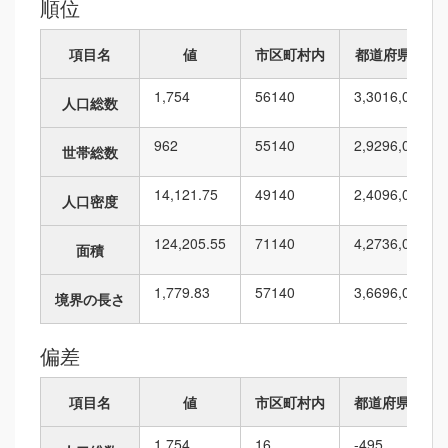
順位
項目名
値
市区町村内
都道府県内
1,754
56
140
3,301
6,010
人口総数
962
55
140
2,929
6,010
世帯総数
14,121.75
49
140
2,409
6,010
人口密度
124,205.55
71
140
4,273
6,010
面積
1,779.83
57
140
3,669
6,010
境界の長さ
偏差
項目名
値
市区町村内
都道府県内
1,754
16
-495