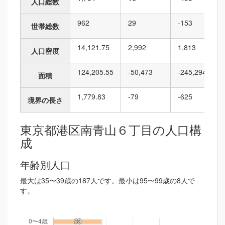
人口総数
962
29
-153
世帯総数
14,121.75
2,992
1,813
人口密度
124,205.55
-50,473
-245,294
面積
1,779.83
-79
-625
境界の長さ
東京都港区南青山６丁目の人口構
成
年齢別人口
最大は35〜39歳の187人です。最小は95〜99歳の8人で
す。