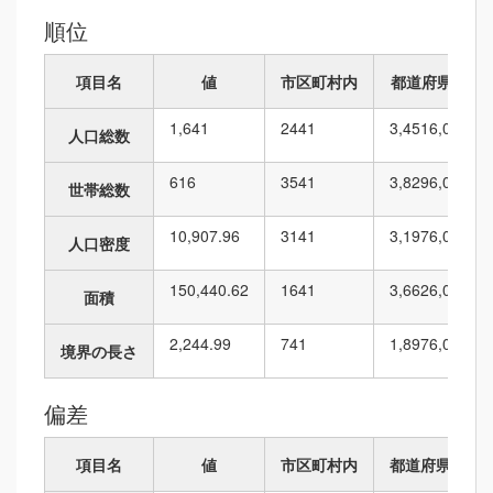
順位
項目名
値
市区町村内
都道府県内
1,641
24
41
3,451
6,010
人口総数
616
35
41
3,829
6,010
世帯総数
10,907.96
31
41
3,197
6,010
人口密度
150,440.62
16
41
3,662
6,010
面積
2,244.99
7
41
1,897
6,010
境界の長さ
偏差
項目名
値
市区町村内
都道府県内