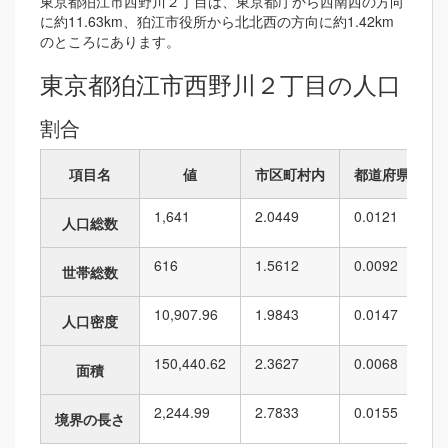
東京都狛江市西野川２丁目は、東京都庁から西南西の方向
に約11.63km、狛江市役所から北北西の方向に約1.42km
のところにあります。
東京都狛江市西野川２丁目の人口
割合
項目名
値
市区町村内
都道府県内
1,641
2.0449
0.0121
人口総数
616
1.5612
0.0092
世帯総数
10,907.96
1.9843
0.0147
人口密度
150,440.62
2.3627
0.0068
面積
2,244.99
2.7833
0.0155
境界の長さ