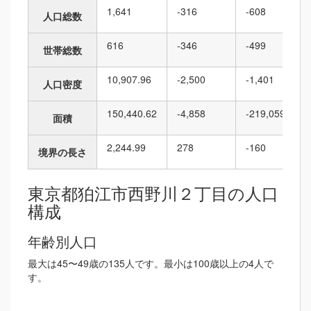
1,641
-316
-608
人口総数
616
-346
-499
世帯総数
10,907.96
-2,500
-1,401
人口密度
150,440.62
-4,858
-219,059
面積
2,244.99
278
-160
境界の長さ
東京都狛江市西野川２丁目の人口
構成
年齢別人口
最大は45〜49歳の135人です。最小は100歳以上の4人で
す。