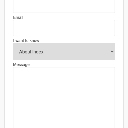
シ
ョ
Email
ン
I want to know
Message