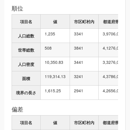
順位
項目名
値
市区町村内
都道府県内
1,235
33
41
3,970
6,010
人口総数
508
38
41
4,127
6,010
世帯総数
10,350.83
34
41
3,327
6,010
人口密度
119,314.13
32
41
4,378
6,010
面積
1,615.25
29
41
4,265
6,010
境界の長さ
偏差
項目名
値
市区町村内
都道府県内