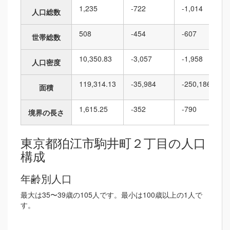
1,235
-722
-1,014
人口総数
508
-454
-607
世帯総数
10,350.83
-3,057
-1,958
人口密度
119,314.13
-35,984
-250,186
面積
1,615.25
-352
-790
境界の長さ
東京都狛江市駒井町２丁目の人口
構成
年齢別人口
最大は35〜39歳の105人です。最小は100歳以上の1人で
す。