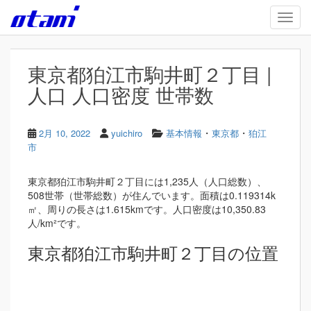
Skip to main content
TOGG
東京都狛江市駒井町２丁目 |
人口 人口密度 世帯数
・
・
2月 10, 2022
yuichiro
基本情報
東京都
狛江
市
東京都狛江市駒井町２丁目には1,235人（人口総数）、
508世帯（世帯総数）が住んでいます。面積は0.119314k
㎡、周りの長さは1.615kmです。人口密度は10,350.83
人/km²です。
東京都狛江市駒井町２丁目の位置