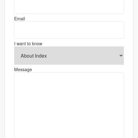
シ
ョ
Email
ン
I want to know
Message