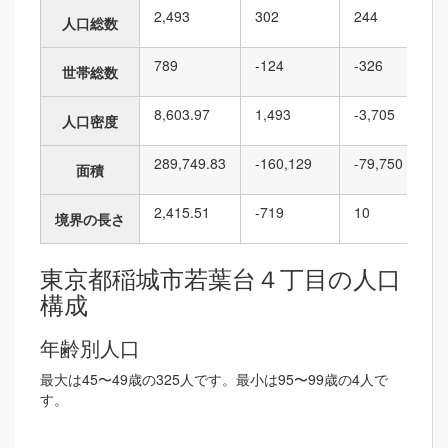
2,493
302
244
人口総数
789
-124
-326
世帯総数
8,603.97
1,493
-3,705
人口密度
289,749.83
-160,129
-79,750
面積
2,415.51
-719
10
境界の長さ
東京都稲城市若葉台４丁目の人口
構成
年齢別人口
最大は45〜49歳の325人です。最小は95〜99歳の4人で
す。