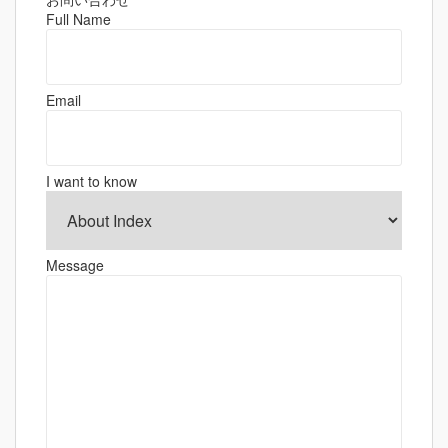
ゲ
Full Name
ー
シ
ョ
Email
ン
I want to know
Message