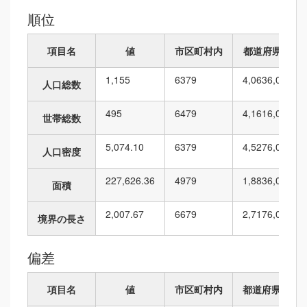
順位
項目名
値
市区町村内
都道府県内
1,155
63
79
4,063
6,010
人口総数
495
64
79
4,161
6,010
世帯総数
5,074.10
63
79
4,527
6,010
人口密度
227,626.36
49
79
1,883
6,010
面積
2,007.67
66
79
2,717
6,010
境界の長さ
偏差
項目名
値
市区町村内
都道府県内