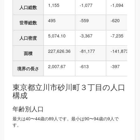
1,155
-1,077
-1,094
人口総数
495
-559
-620
世帯総数
5,074.10
-3,367
-7,235
人口密度
227,626.36
-81,177
-141,873
面積
2,007.67
-613
-397
境界の長さ
東京都立川市砂川町３丁目の人口
構成
年齢別人口
最大は40〜44歳の89人です。最小は90〜94歳の9人で
す。