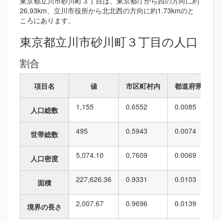
東京都立川市砂川町３丁目は、東京都庁から西の方向に約
26.93km、立川市役所から北北西の方向に約1.73kmのと
ころにあります。
東京都立川市砂川町３丁目の人口
割合
項目名
値
市区町村内
都道府県内
1,155
0.6552
0.0085
人口総数
495
0.5943
0.0074
世帯総数
5,074.10
0.7609
0.0069
人口密度
227,626.36
0.9331
0.0103
面積
2,007.67
0.9696
0.0139
境界の長さ