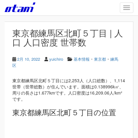
Skip to main content
TOGG
東京都練馬区北町５丁目 | 人
口 人口密度 世帯数
・
・
2月 10, 2022
yuichiro
基本情報
東京都
練馬
区
東京都練馬区北町５丁目には2,253人（人口総数）、1,114
世帯（世帯総数）が住んでいます。面積は0.138996k㎡、
周りの長さは1.677kmです。人口密度は16,209.06人/km²
です。
東京都練馬区北町５丁目の位置