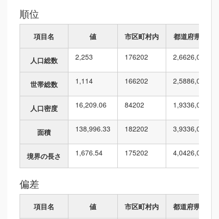
順位
項目名
値
市区町村内
都道府県内
2,253
176
202
2,662
6,010
人口総数
1,114
166
202
2,588
6,010
世帯総数
16,209.06
84
202
1,933
6,010
人口密度
138,996.33
182
202
3,933
6,010
面積
1,676.54
175
202
4,042
6,010
境界の長さ
偏差
項目名
値
市区町村内
都道府県内