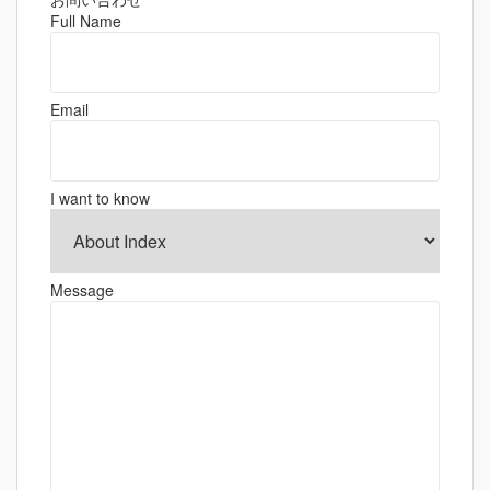
ゲ
Full Name
ー
シ
ョ
Email
ン
I want to know
Message