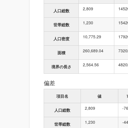
2,809
145
2
人口総数
1,230
154
2
世帯総数
10,775.29
179
2
人口密度
260,689.04
73
20
面積
2,564.56
48
20
境界の長さ
偏差
項目名
値
2,809
-7
人口総数
1,230
-4
世帯総数