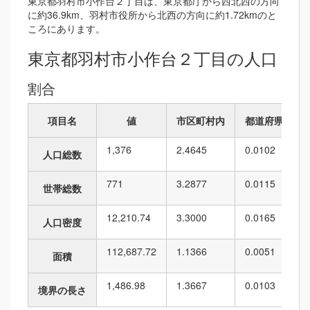
東京都羽村市小作台２丁目は、東京都庁から西北西の方向
に約36.9km、羽村市役所から北西の方向に約1.72kmのと
ころにあります。
東京都羽村市小作台２丁目の人口
割合
項目名
値
市区町村内
都道府県内
1,376
2.4645
0.0102
人口総数
771
3.2877
0.0115
世帯総数
12,210.74
3.3000
0.0165
人口密度
112,687.72
1.1366
0.0051
面積
1,486.98
1.3667
0.0103
境界の長さ