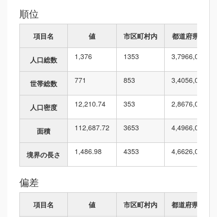
順位
項目名
値
市区町村内
都道府県内
1,376
13
53
3,796
6,010
人口総数
771
8
53
3,405
6,010
世帯総数
12,210.74
3
53
2,867
6,010
人口密度
112,687.72
36
53
4,496
6,010
面積
1,486.98
43
53
4,662
6,010
境界の長さ
偏差
項目名
値
市区町村内
都道府県内