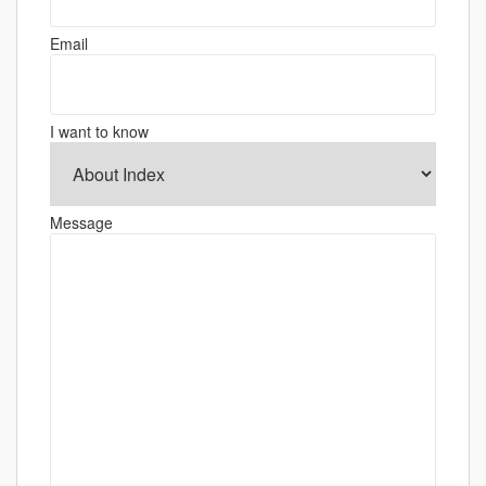
ョ
Email
ン
I want to know
Message