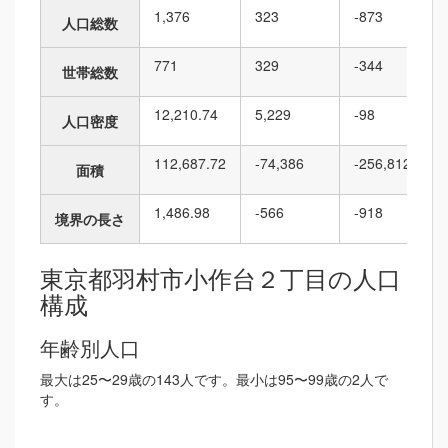
1,376
323
-873
人口総数
771
329
-344
世帯総数
12,210.74
5,229
-98
人口密度
112,687.72
-74,386
-256,812
面積
1,486.98
-566
-918
境界の長さ
東京都羽村市小作台２丁目の人口
構成
年齢別人口
最大は25〜29歳の143人です。最小は95〜99歳の2人で
す。