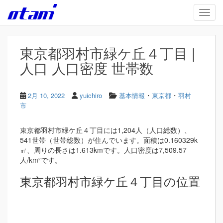
Skip to main content
TOGG
東京都羽村市緑ケ丘４丁目 |
人口 人口密度 世帯数
・
・
2月 10, 2022
yuichiro
基本情報
東京都
羽村
市
東京都羽村市緑ケ丘４丁目には1,204人（人口総数）、
541世帯（世帯総数）が住んでいます。面積は0.160329k
㎡、周りの長さは1.613kmです。人口密度は7,509.57
人/km²です。
東京都羽村市緑ケ丘４丁目の位置