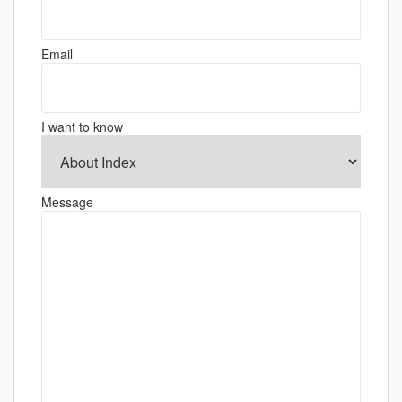
シ
ョ
Email
ン
I want to know
Message