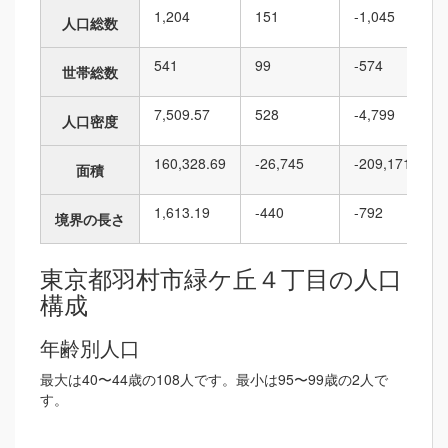
1,204
151
-1,045
人口総数
541
99
-574
世帯総数
7,509.57
528
-4,799
人口密度
160,328.69
-26,745
-209,171
面積
1,613.19
-440
-792
境界の長さ
東京都羽村市緑ケ丘４丁目の人口
構成
年齢別人口
最大は40〜44歳の108人です。最小は95〜99歳の2人で
す。