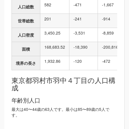
582
-471
-1,667
人口総数
201
-241
-914
世帯総数
3,450.25
-3,531
-8,859
人口密度
168,683.52
-18,390
-200,816
面積
1,932.86
-120
-472
境界の長さ
東京都羽村市羽中４丁目の人口構
成
年齢別人口
最大は40〜44歳の63人です。最小は85〜89歳の5人で
す。