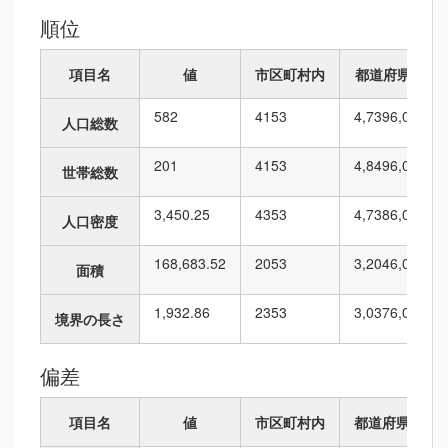
順位
項目名
値
市区町村内
都道府県内
582
41
53
4,739
6,010
人口総数
201
41
53
4,849
6,010
世帯総数
3,450.25
43
53
4,738
6,010
人口密度
168,683.52
20
53
3,204
6,010
面積
1,932.86
23
53
3,037
6,010
境界の長さ
偏差
項目名
値
市区町村内
都道府県内