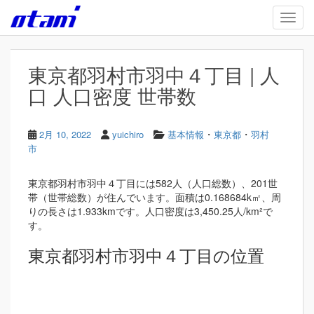
Skip to main content
TOGG
東京都羽村市羽中４丁目 | 人
口 人口密度 世帯数
・
・
2月 10, 2022
yuichiro
基本情報
東京都
羽村
市
東京都羽村市羽中４丁目には582人（人口総数）、201世
帯（世帯総数）が住んでいます。面積は0.168684k㎡、周
りの長さは1.933kmです。人口密度は3,450.25人/km²で
す。
東京都羽村市羽中４丁目の位置