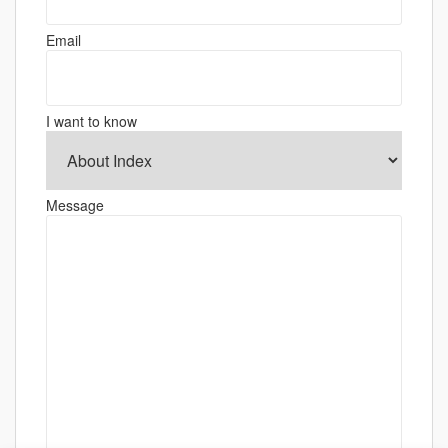
ョ
Email
ン
I want to know
Message