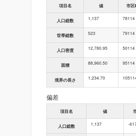
項目名
値
市区
1,137
78
114
人口総数
523
79
114
世帯総数
12,780.95
50
114
人口密度
88,960.50
95
114
面積
1,234.70
105
11
境界の長さ
偏差
項目名
値
1,137
-61
人口総数