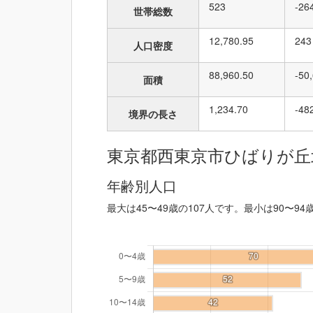
523
-26
世帯総数
12,780.95
243
人口密度
88,960.50
-50
面積
1,234.70
-48
境界の長さ
東京都西東京市ひばりが丘
年齢別人口
最大は45〜49歳の107人です。最小は90〜94