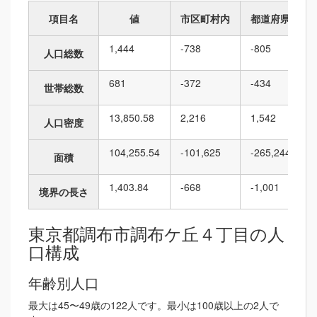
項目名
値
市区町村内
都道府県内
1,444
-738
-805
人口総数
681
-372
-434
世帯総数
13,850.58
2,216
1,542
人口密度
104,255.54
-101,625
-265,244
面積
1,403.84
-668
-1,001
境界の長さ
東京都調布市調布ケ丘４丁目の人
口構成
年齢別人口
最大は45〜49歳の122人です。最小は100歳以上の2人で