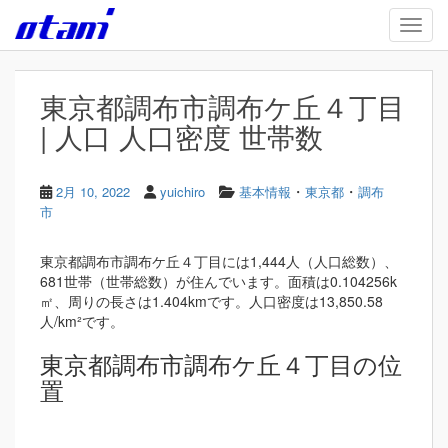
Skip to main content
TOGG
東京都調布市調布ケ丘４丁目
| 人口 人口密度 世帯数
・
・
2月 10, 2022
yuichiro
基本情報
東京都
調布
市
東京都調布市調布ケ丘４丁目には1,444人（人口総数）、
681世帯（世帯総数）が住んでいます。面積は0.104256k
㎡、周りの長さは1.404kmです。人口密度は13,850.58
人/km²です。
東京都調布市調布ケ丘４丁目の位
置